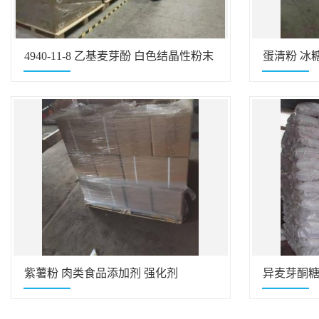
4940-11-8 乙基麦芽酚 白色结晶性粉末
蛋清粉 冰
99.9%
紫薯粉 肉类食品添加剂 强化剂
异麦芽酮糖 1