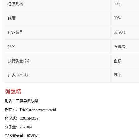
50kg
包装规格
90%
纯度
87-90-1
CAS编号
别名
强氯精
执行质量标准
企标
厂家（产地）
湖北
强氯精
别名：三氯异氰尿酸
外文名：Trichloroisocyanuricacid
化学式：C3Cl3N3O3
分子量：232.409
CAS登录号：87-90-1