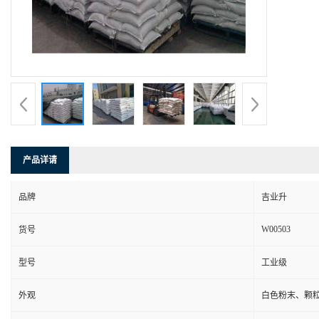
产品详请
品牌
吉业升
W00503
货号
型号
工业级
外观
白色粉末、颗