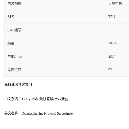
包装规格
大塑料桶
T711
别名
CAS编号
50~99
纯度
产地/厂商
湖北
是否进口
否
高效油溶性缓蚀剂
中文别名：T711，N-油酰肌氨酸-十八胺盐
英文名称：Octadecylamine N-oleoyl Sarcosinate