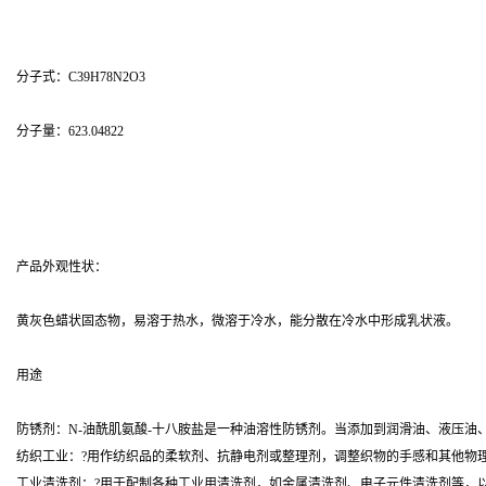
分子式：C39H78N2O3
分子量：623.04822
产品外观性状：
黄灰色蜡状固态物，易溶于热水，微溶于冷水，能分散在冷水中形成乳状液。
用途
防锈剂：N-油酰肌氨酸-十八胺盐是一种油溶性防锈剂。当添加到润滑油、液压
纺织工业：?用作纺织品的柔软剂、抗静电剂或整理剂，调整织物的手感和其他物
工业清洗剂：?用于配制各种工业用清洗剂，如金属清洗剂、电子元件清洗剂等，