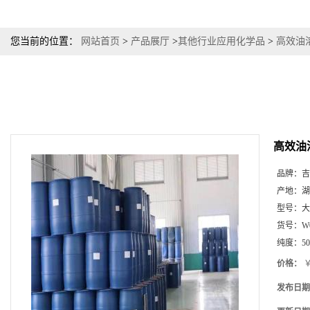
您当前的位置：
网站首页
>
产品展厅
>
其他行业应用化学品
>
高效油
高效油
品牌：
吉
产地：
湖
型号：
大
货号：
W
纯度：
5
价格：
￥
发布日期