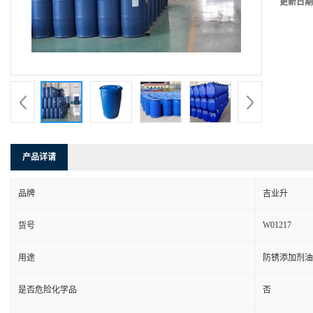
更新日期
产品详请
品牌
吉业升
W01217
货号
用途
防锈添加剂油
是否危险化学品
否