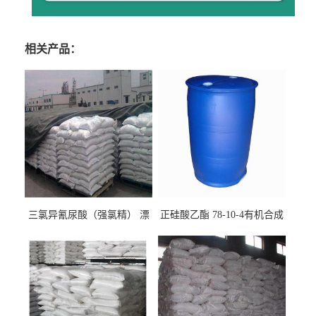
相关产品：
三氯异氰尿酸（强氯精） 漂
正硅酸乙酯 78-10-4有机合成
白剂消毒剂
精密铸造