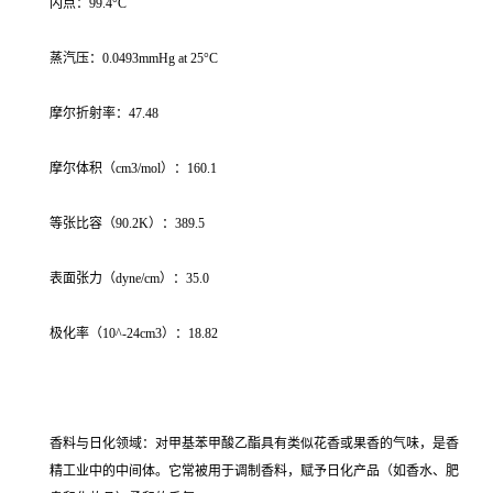
闪点：99.4°C
蒸汽压：0.0493mmHg at 25°C
摩尔折射率：47.48
摩尔体积（cm3/mol）：160.1
等张比容（90.2K）：389.5
表面张力（dyne/cm）：35.0
极化率（10^-24cm3）：18.82
香料与日化领域：对甲基苯甲酸乙酯具有类似花香或果香的气味，是香
精工业中的中间体。它常被用于调制香料，赋予日化产品（如香水、肥