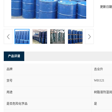
更新日期
产品详请
品牌
吉业升
W01121
货号
用途
树脂溶剂湿润
是否危险化学品
是