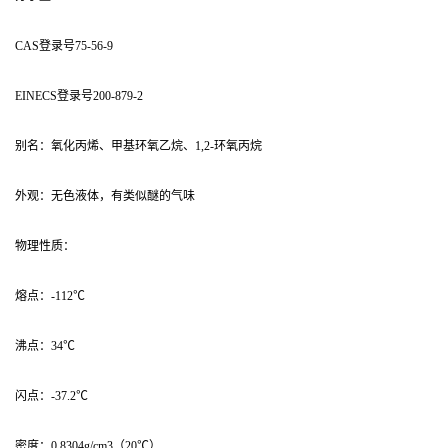
CAS登录号75-56-9
EINECS登录号200-879-2
别名：氧化丙烯、甲基环氧乙烷、1,2-环氧丙烷
外观：无色液体，有类似醚的气味
物理性质：
熔点：-112℃
沸点：34℃
闪点：-37.2℃
密度：0.8304g/cm3（20℃）