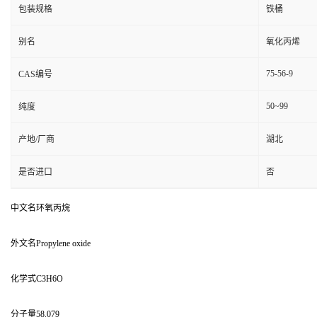
包装规格
铁桶
别名
氧化丙烯
75-56-9
CAS编号
50~99
纯度
产地/厂商
湖北
是否进口
否
中文名环氧丙烷
外文名Propylene oxide
化学式C3H6O
分子量58.079