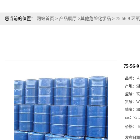
您当前的位置：
网站首页
>
产品展厅
>
其他危险化学品
>
75-56-9 
75-5
品牌：
吉
产地：
湖
型号：
铁
货号：
W
纯度：
5
cas：
75-
价格：
￥
发布日期