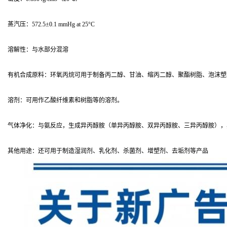
蒸汽压：572.5±0.1 mmHg at 25°C
溶解性：与水部分混溶
有机合成原料：环氧丙烷可用于制备丙二醇、甘油、缩丙二醇、聚酯树脂、泡沫塑
溶剂：可用作乙酸纤维素和树脂等的溶剂。
气体净化：与氨反应，生成异丙醇胺（单异丙醇胺、双异丙醇胺、三异丙醇胺），
其他用途：还可用于制造湿润剂、乳化剂、杀菌剂、增塑剂、去垢剂等产品