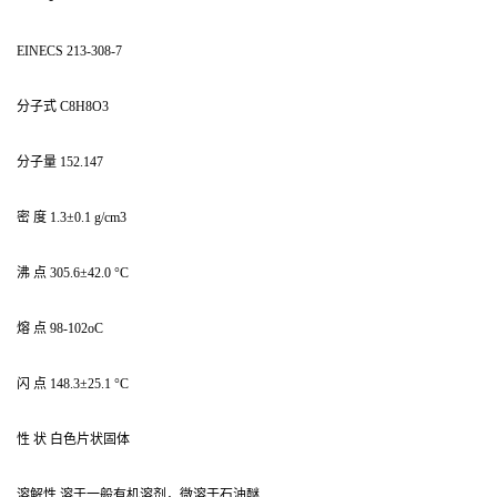
EINECS 213-308-7
分子式 C8H8O3
分子量 152.147
密 度 1.3±0.1 g/cm3
沸 点 305.6±42.0 °C
熔 点 98-102oC
闪 点 148.3±25.1 °C
性 状 白色片状固体
溶解性 溶于一般有机溶剂，微溶于石油醚