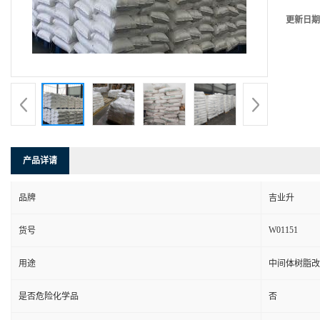
更新日期
产品详请
品牌
吉业升
W01151
货号
用途
中间体树脂改
是否危险化学品
否