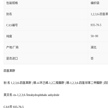
包装规格
编织袋
别名
1,2,3,6-四氢
935-79-5
CAS编号
50~99
纯度
产地/厂商
湖北
是否进口
否
四氢苯酐
别 名 1,2,3,6-四氢苯酐 | 顺-4-环己烯-1,2二羧酸酐 | 顺-1,2,3,6-四氢邻苯二甲酸酐 | 四
英文名 cis-1,2,3,6-Tetrahydrophthalic anhydride
CAS号 935-79-5