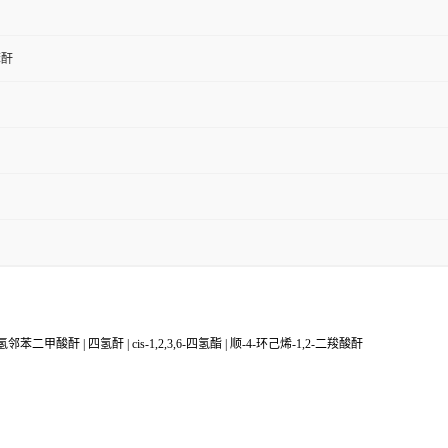
苯酐
氢邻苯二甲酸酐 | 四氢酐 | cis-1,2,3,6-四氢酯 | 顺-4-环己烯-1,2-二羧酸酐