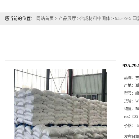
您当前的位置：
网站首页
>
产品展厅
>
合成材料中间体
>
935-79-5
935-
品牌：
吉
产地：
湖
型号：
编
货号：
W
纯度：
5
cas：
935
价格：
￥
发布日期