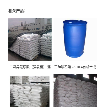
相关产品：
三氯异氰尿酸（强氯精） 漂
正硅酸乙酯 78-10-4有机合成
白剂消毒剂
精密铸造