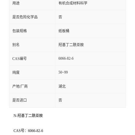
用途
有机合成材料科学
是否危险化学品
否
包装规格
纸板桶
别名
羟基丁二酰亚胺
6066-82-6
CAS编号
50~99
纯度
产地/厂商
湖北
是否进口
否
N-羟基丁二酰亚胺
CAS号：6066-82-6