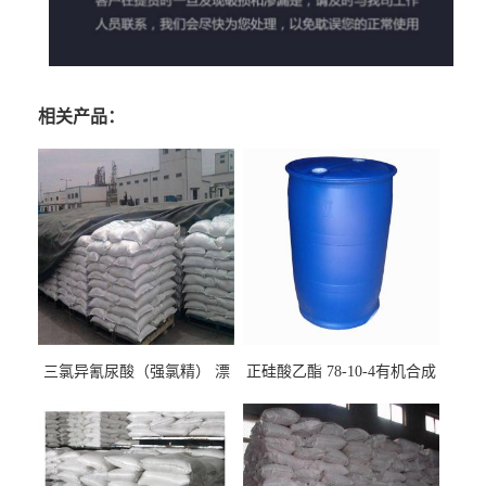
相关产品：
三氯异氰尿酸（强氯精） 漂
正硅酸乙酯 78-10-4有机合成
白剂消毒剂
精密铸造