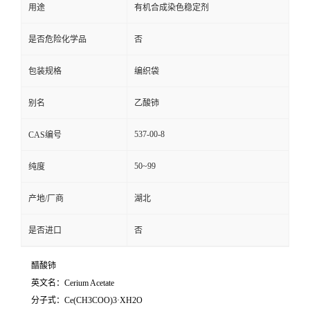
用途
有机合成染色稳定剂
是否危险化学品
否
包装规格
编织袋
别名
乙酸铈
537-00-8
CAS编号
50~99
纯度
产地/厂商
湖北
是否进口
否
醋酸铈
英文名：Cerium Acetate
分子式：Ce(CH3COO)3·XH2O