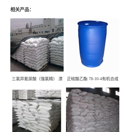
相关产品：
三氯异氰尿酸（强氯精） 漂
正硅酸乙酯 78-10-4有机合成
白剂消毒剂
精密铸造