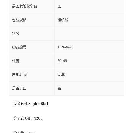
是否危险化学品
否
包装规格
编织袋
别名
1326-82-5
CAS编号
50~99
纯度
产地/厂商
湖北
是否进口
否
英文名称:Sulphur Black
分子式 C6H4N2O5