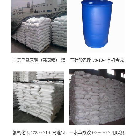
三氯异氰尿酸（强氯精） 漂
正硅酸乙酯 78-10-4有机合成
白剂消毒剂
精密铸造
氢氧化钡 12230-71-6 制造钡
一水草酸铵 6009-70-7 用以测