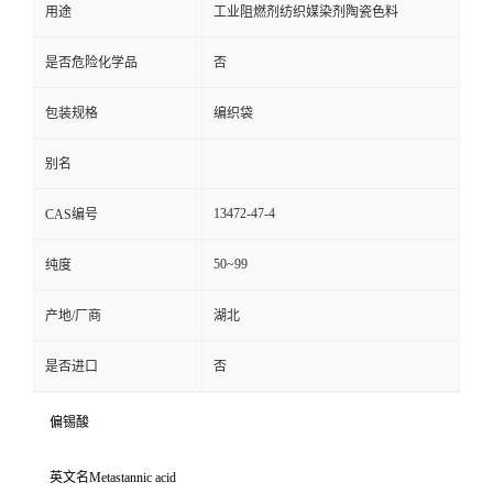
用途
工业阻燃剂纺织媒染剂陶瓷色料
是否危险化学品
否
包装规格
编织袋
别名
13472-47-4
CAS编号
50~99
纯度
产地/厂商
湖北
是否进口
否
偏锡酸
英文名Metastannic acid