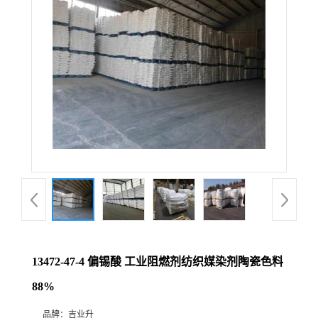
13472-47-4 偏锡酸 工业阻燃剂纺织媒染剂陶瓷色料
88%
品牌：
吉业升