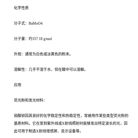
化学性质
分子式：BaMoO4
分子量：约357.18 g/mol
外观：通常为白色或淡黄色的粉末。
溶解性：几乎不溶于水，但在酸中可以溶解。
应用
荧光粉和发光材料：
钼酸钡因其良好的化学稳定性和热稳定性，常被用作某些类型荧光粉的
基质材料。它在受到紫外线或X射线照射时能够发出特定波长的光，因
此可用于制造X射线增感屏、显示设备等。