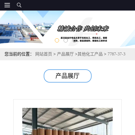
您当前的位置：
网站首页
>
产品展厅
>
其他化工产品
>
7787-37-3
钼酸钡 去硫精剂发光材料催化剂 85-90%
产品展厅