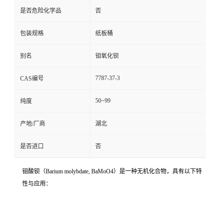
是否危险化学品
否
包装规格
纸板桶
别名
钼氧化钡
7787-37-3
CAS编号
50~99
纯度
产地/厂商
湖北
是否进口
否
钼酸钡（Barium molybdate, BaMoO4）是一种无机化合物，具有以下特
性与应用：