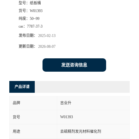
型号：
纸板桶
货号：
W01393
纯度：
50~99
cas：
7787-37-3
发布日期：
2025-02-13
更新日期：
2026-08-07
发送咨询信息
产品详请
品牌
吉业升
W01393
货号
用途
去硫精剂发光材料催化剂