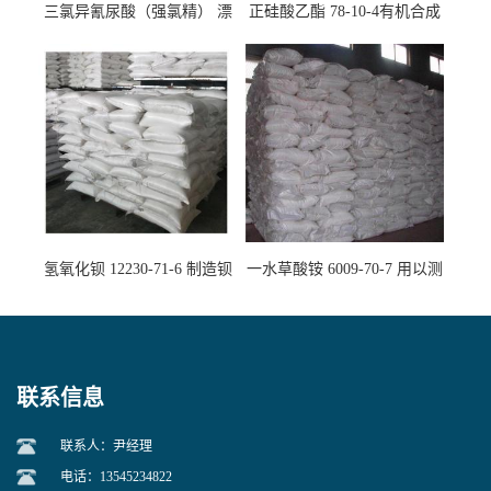
三氯异氰尿酸（强氯精） 漂
正硅酸乙酯 78-10-4有机合成
白剂消毒剂
精密铸造
氢氧化钡 12230-71-6 制造钡
一水草酸铵 6009-70-7 用以测
盐主要原料
定钙、铅及稀土金属离子
联系信息
联系人：尹经理
电话：13545234822