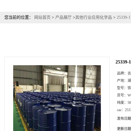
您当前的位置：
网站首页
>
产品展厅
>
其他行业应用化学品
>
2533
2533
品牌：
吉
产地：
湖
型号：
铁
货号：
W
纯度：
5
cas：
253
发布日期
更新日期