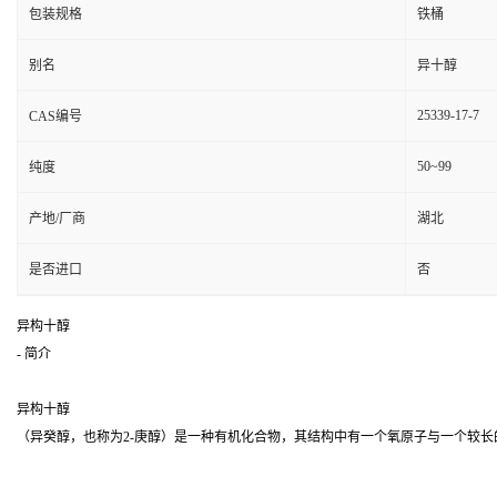
包装规格
铁桶
别名
异十醇
25339-17-7
CAS编号
50~99
纯度
产地/厂商
湖北
是否进口
否
异构十醇
- 简介
异构十醇
（异癸醇，也称为2-庚醇）是一种有机化合物，其结构中有一个氧原子与一个较长