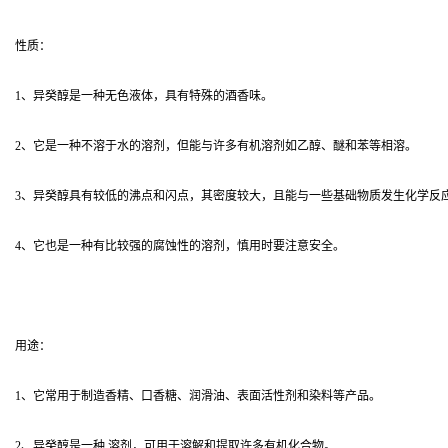
性质：
1、异癸醇是一种无色液体，具有特殊的酒香味。
2、它是一种不溶于水的溶剂，但能与许多有机溶剂如乙醇、醚和苯等相溶。
3、异癸醇具有较低的沸点和闪点，其密度较大，且能与一些基础物质发生化学反
4、它也是一种有比较强的腐蚀性的溶剂，慎用时要注意安全。
用途：
1、它常用于制造香精、口香糖、润滑油、表面活性剂和染料等产品。
2、异癸醇是一种 溶剂，可用于溶解和提取许多有机化合物。