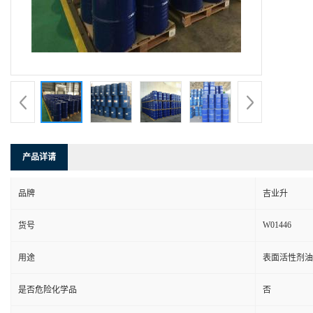
产品详请
品牌
吉业升
W01446
货号
用途
表面活性剂油
是否危险化学品
否