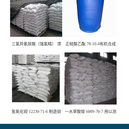
三氯异氰尿酸（强氯精） 漂
正硅酸乙酯 78-10-4有机合成
白剂消毒剂
精密铸造
氢氧化钡 12230-71-6 制造钡
一水草酸铵 6009-70-7 用以测
盐主要原料
定钙、铅及稀土金属离子