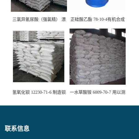
三氯异氰尿酸（强氯精） 漂
正硅酸乙酯 78-10-4有机合成
白剂消毒剂
精密铸造
氢氧化钡 12230-71-6 制造钡
一水草酸铵 6009-70-7 用以测
盐主要原料
定钙、铅及稀土金属离子
联系信息