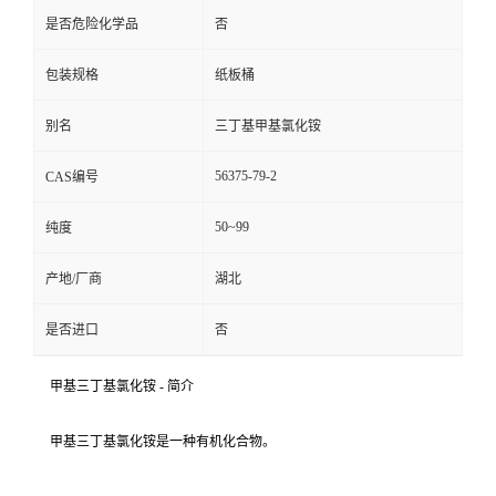
是否危险化学品
否
包装规格
纸板桶
别名
三丁基甲基氯化铵
56375-79-2
CAS编号
50~99
纯度
产地/厂商
湖北
是否进口
否
甲基三丁基氯化铵 - 简介
甲基三丁基氯化铵是一种有机化合物。