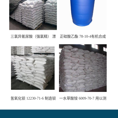
三氯异氰尿酸（强氯精） 漂
正硅酸乙酯 78-10-4有机合成
白剂消毒剂
精密铸造
氢氧化钡 12230-71-6 制造钡
一水草酸铵 6009-70-7 用以测
盐主要原料
定钙、铅及稀土金属离子