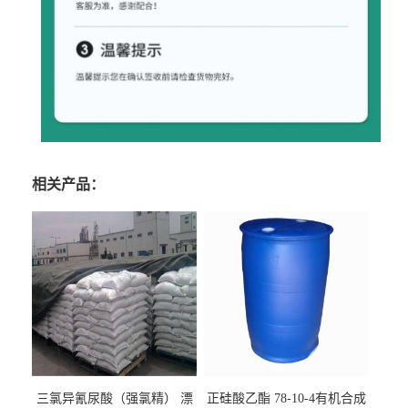
相关产品：
三氯异氰尿酸（强氯精） 漂
正硅酸乙酯 78-10-4有机合成