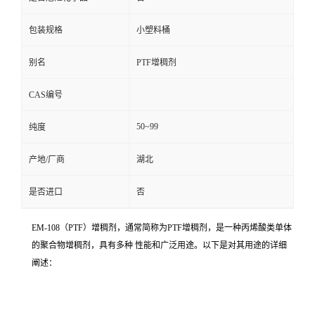
包装规格
小塑料桶
别名
PTF增稠剂
CAS编号
50~99
纯度
产地/厂商
湖北
是否进口
否
EM-108（PTF）增稠剂，通常简称为PTF增稠剂，是一种丙烯酸类单体
的聚合物增稠剂，具有多种 性能和广泛用途。以下是对其用途的详细
阐述：