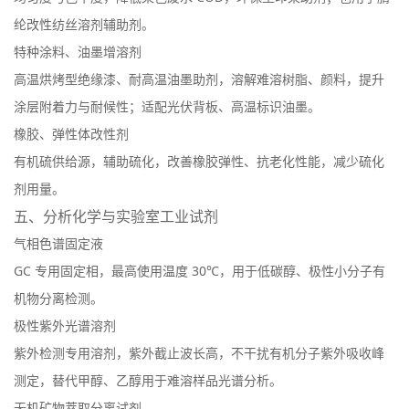
纶改性纺丝溶剂辅助剂。
特种涂料、油墨增溶剂
高温烘烤型绝缘漆、耐高温油墨助剂，溶解难溶树脂、颜料，提升
涂层附着力与耐候性；适配光伏背板、高温标识油墨。
橡胶、弹性体改性剂
有机硫供给源，辅助硫化，改善橡胶弹性、抗老化性能，减少硫化
剂用量。
五、分析化学与实验室工业试剂
气相色谱固定液
GC 专用固定相，最高使用温度 30℃，用于低碳醇、极性小分子有
机物分离检测。
极性紫外光谱溶剂
紫外检测专用溶剂，紫外截止波长高，不干扰有机分子紫外吸收峰
测定，替代甲醇、乙醇用于难溶样品光谱分析。
无机矿物萃取分离试剂