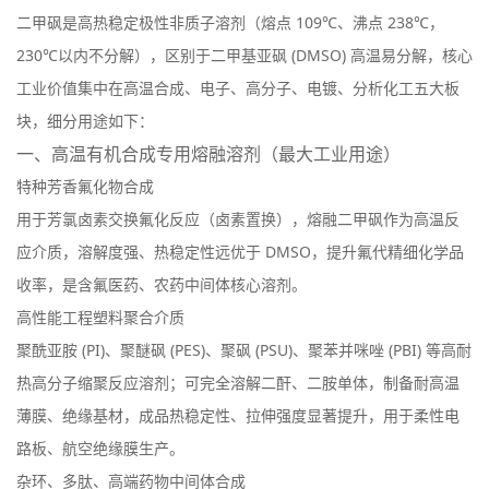
二甲砜是
高热稳定极性非质子溶剂
（熔点 109℃、沸点 238℃，
230℃以内不分解），区别于二甲基亚砜 (DMSO) 高温易分解，核心
工业价值集中在高温合成、电子、高分子、电镀、分析化工五大板
块，细分用途如下：
一、高温有机合成专用熔融溶剂（最大工业用途）
特种芳香氟化物合成
用于芳氯卤素交换氟化反应（卤素置换），熔融二甲砜作为高温反
应介质，溶解度强、热稳定性远优于 DMSO，提升氟代精细化学品
收率，是含氟医药、农药中间体核心溶剂。
高性能工程塑料聚合介质
聚酰亚胺 (PI)、聚醚砜 (PES)、聚砜 (PSU)、聚苯并咪唑 (PBI) 等高耐
热高分子缩聚反应溶剂；可完全溶解二酐、二胺单体，制备耐高温
薄膜、绝缘基材，成品热稳定性、拉伸强度显著提升，用于柔性电
路板、航空绝缘膜生产。
杂环、多肽、高端药物中间体合成