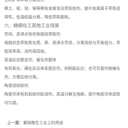
稀土、铌、钽、铼等稀有金属湿法萃取助剂，提升金属离子萃取选
择性，低温结晶分离，降低萃取能耗。
六、精细化工其他工业场景
芳烃、高沸点有机物提纯萃取剂
熔融状态萃取焦化蒽、萘、高沸点芳烃，分离烷烃与芳香组分，萃
取效率高、溶剂易回收。
高温反应稳定剂、催化剂载体
有机氧化、磺化反应体系稳定剂，抑制副反应；也可负载均相催化
剂，方便后续分离。
陶瓷烧结助剂
陶瓷坯体有机粘结剂助溶剂，高温分解无残碳，提升陶瓷坯体成型
均匀度。
上一篇：
氟硅酸在工业上的用途