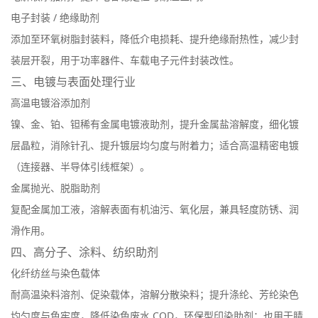
电子封装 / 绝缘助剂
添加至环氧树脂封装料，降低介电损耗、提升绝缘耐热性，减少封
装层开裂，用于功率器件、车载电子元件封装改性。
三、电镀与表面处理行业
高温电镀浴添加剂
镍、金、铂、钽稀有金属电镀液助剂，提升金属盐溶解度，细化镀
层晶粒，消除针孔、提升镀层均匀度与附着力；适合高温精密电镀
（连接器、半导体引线框架）。
金属抛光、脱脂助剂
复配金属加工液，溶解表面有机油污、氧化层，兼具轻度防锈、润
滑作用。
四、高分子、涂料、纺织助剂
化纤纺丝与染色载体
耐高温染料溶剂、促染载体，溶解分散染料；提升涤纶、芳纶染色
均匀度与色牢度，降低染色废水 COD，环保型印染助剂；也用于腈