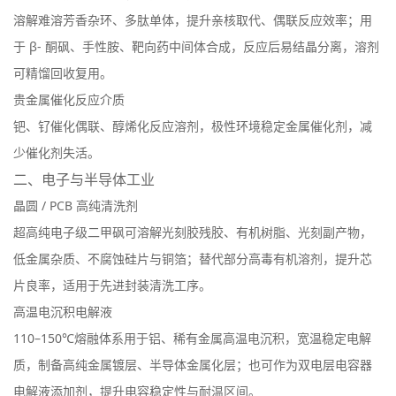
溶解难溶芳香杂环、多肽单体，提升亲核取代、偶联反应效率；用
于 β- 酮砜、手性胺、靶向药中间体合成，反应后易结晶分离，溶剂
可精馏回收复用。
贵金属催化反应介质
钯、钌催化偶联、醇烯化反应溶剂，极性环境稳定金属催化剂，减
少催化剂失活。
二、电子与半导体工业
晶圆 / PCB 高纯清洗剂
超高纯电子级二甲砜可溶解光刻胶残胶、有机树脂、光刻副产物，
低金属杂质、不腐蚀硅片与铜箔；替代部分高毒有机溶剂，提升芯
片良率，适用于先进封装清洗工序。
高温电沉积电解液
110–150℃熔融体系用于
铝、稀有金属高温电沉积
，宽温稳定电解
质，制备高纯金属镀层、半导体金属化层；也可作为双电层电容器
电解液添加剂，提升电容稳定性与耐温区间。