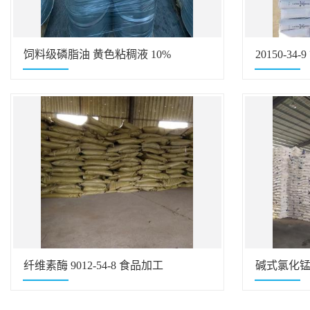
饲料级磷脂油 黄色粘稠液 10%
20150-3
99.9%
纤维素酶 9012-54-8 食品加工
碱式氯化锰 1
的原料