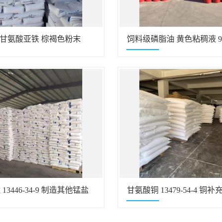
4-9 甘氨酸亚铁 棕褐色粉末
饲料级磷脂油 黄色粘稠液 99
3446-34-9 制造其他锰盐
甘氨酸铜 13479-54-4 铜补