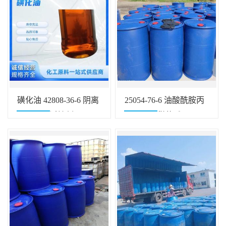
磺化油 42808-36-6 阴离
25054-76-6 油酸酰胺丙
子型表面活性剂
基羟磺基甜菜碱OHSB
黄色透明液体 10%