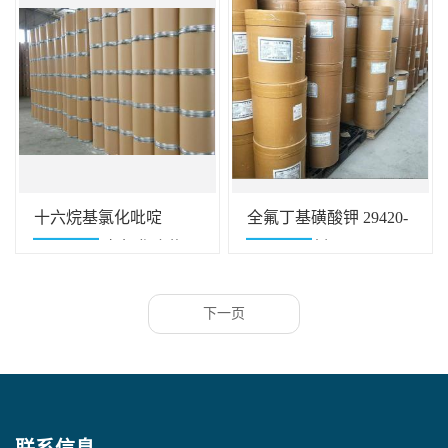
十六烷基氯化吡啶
全氟丁基磺酸钾 29420-
6004-24-6 有机化合物
49-3 清洗剂
下一页