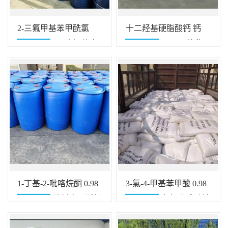
2-三氟甲基苯甲酰氯
十二羟基硬脂酸钙 钙
0.98 312-94-7 中间体高
5.5-7% 3159-62-4 热稳
纯度试剂
定剂橡胶助剂脱模剂
1-丁基-2-吡咯烷酮 0.98
3-氯-4-甲基苯甲酸 0.98
3470-98-2 涂料表面活性
5162-82-3 有机合成酸性
剂清洁剂
染料添加剂