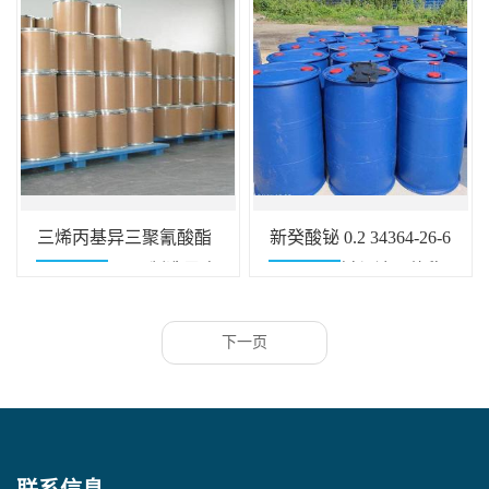
三烯丙基异三聚氰酸酯
新癸酸铋 0.2 34364-26-6
0.97 1025-15-6 制造导电
催化剂涂料与油墨热稳
橡胶提升剂交联改性
定剂
下一页