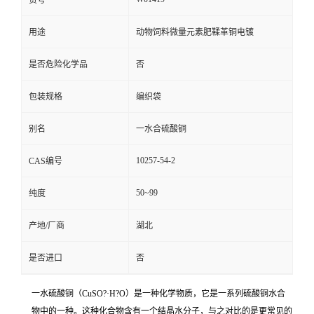
货号
用途
动物饲料微量元素肥鞣革铜电镀
是否危险化学品
否
包装规格
编织袋
别名
一水合硫酸铜
10257-54-2
CAS编号
50~99
纯度
产地/厂商
湖北
是否进口
否
一水硫酸铜（CuSO?·H?O）是一种化学物质，它是一系列硫酸铜水合
物中的一种。这种化合物含有一个结晶水分子，与之对比的是更常见的