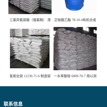
三氯异氰尿酸（强氯精） 漂
正硅酸乙酯 78-10-4有机合成
白剂消毒剂
精密铸造
氢氧化钡 12230-71-6 制造钡
一水草酸铵 6009-70-7 用以测
盐主要原料
定钙、铅及稀土金属离子
联系信息