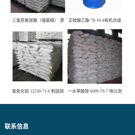
三氯异氰尿酸（强氯精） 漂
正硅酸乙酯 78-10-4有机合成
白剂消毒剂
精密铸造
氢氧化钡 12230-71-6 制造钡
一水草酸铵 6009-70-7 用以测
盐主要原料
定钙、铅及稀土金属离子
联系信息