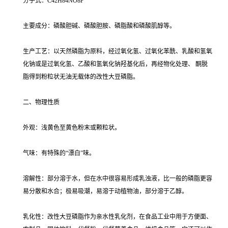
分子式：C42H84NO8P
主要成分：磷酸胆碱、磷酸胆胺、磷脂酸和磷酸肌醇等。
生产工艺：以天然磷脂为原料，经过氧化氢、过氧化苯酰、乳酸和氢氧
化钠或是过氧化氢、乙酸和氢氧化钠羟基化后，再经物化处理、 酮脱
脂得到粉粒状无油无载体的改性大豆磷脂。
二、物理性质
外观：浅黄色至黄色粉末或颗粒状。
气味：有特殊的“漂白”味。
溶解性：部分溶于水，但在水中很容易形成乳浊液，比一般的磷脂更容
易分散和水合；极易吸潮，易溶于动植物油，部分溶于乙醇。
乳化性：改性大豆磷脂作为亲水性乳化剂，在食品工业中用于方便面、