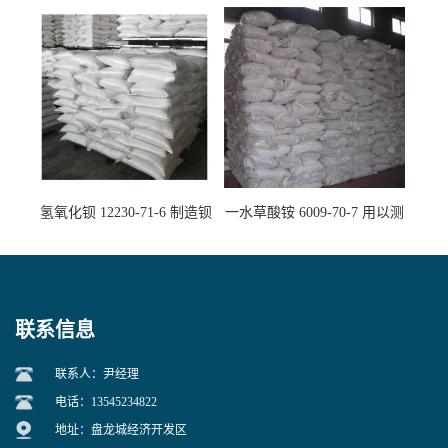
白剂消毒剂
精密铸造
氢氧化钡 12230-71-6 制造钡
一水草酸铵 6009-70-7 用以测
盐主要原料
定钙、铅及稀土金属离子
联系信息
联系人：尹经理
电话：13545234822
地址：盘龙城经济开发区