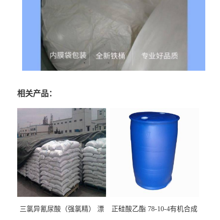
相关产品：
三氯异氰尿酸（强氯精） 漂
正硅酸乙酯 78-10-4有机合成