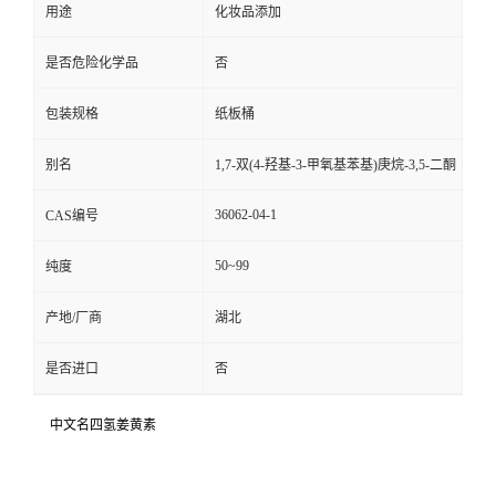
用途
化妆品添加
是否危险化学品
否
包装规格
纸板桶
别名
1,7-双(4-羟基-3-甲氧基苯基)庚烷-3,5-二酮
36062-04-1
CAS编号
50~99
纯度
产地/厂商
湖北
是否进口
否
中文名四氢姜黄素