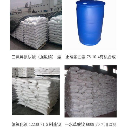
三氯异氰尿酸（强氯精） 漂
正硅酸乙酯 78-10-4有机合成
白剂消毒剂
精密铸造
氢氧化钡 12230-71-6 制造钡
一水草酸铵 6009-70-7 用以测