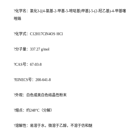
?化学名：氯化3-[(4-氨基-2-甲基-5-嘧啶基)甲基]-5-(2-羟乙基)-4-甲基噻
唑鎓
?化学式：C12H17ClN4OS·HCl
?分子量：337.27 g/mol
?CAS号：67-03-8
?EINECS号：200-641-8
?外观：白色或类白色结晶性粉末
?熔点：约248°C（分解）
?溶解性：易溶于水，微溶于乙醇，不溶于仿和醚