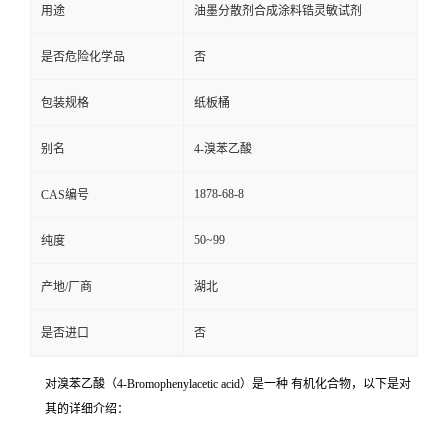
用途
油墨分散剂合成涂料锆灵敏试剂
是否危险化学品
否
包装规格
纸板桶
别名
4-溴苯乙酸
1878-68-8
CAS编号
50~99
纯度
产地/厂商
湖北
是否进口
否
对溴苯乙酸（4-Bromophenylacetic acid）是一种 有机化合物，以下是对
其的详细介绍：