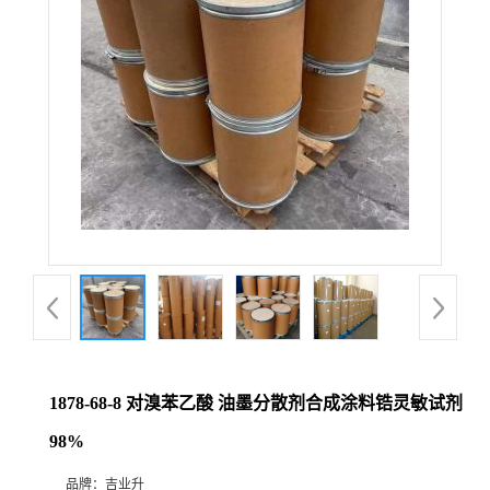
1878-68-8 对溴苯乙酸 油墨分散剂合成涂料锆灵敏试剂
98%
品牌：
吉业升