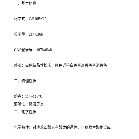
一、基本信息
化学式：C8H6BrO2
分子量：214.0366
CAS登录号：1878-68-8
外观：白色结晶性粉末，颜色近乎白色至淡黄色至米黄色
二、物理性质
熔点：114~117°C
溶解性：微溶于水
三、化学性质
化学特性：对溴苯乙酸具有酸类的通性，可以发生酯化反应。