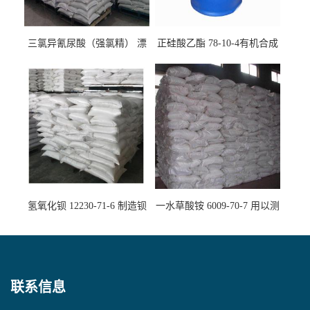
三氯异氰尿酸（强氯精） 漂
正硅酸乙酯 78-10-4有机合成
白剂消毒剂
精密铸造
氢氧化钡 12230-71-6 制造钡
一水草酸铵 6009-70-7 用以测
盐主要原料
定钙、铅及稀土金属离子
联系信息