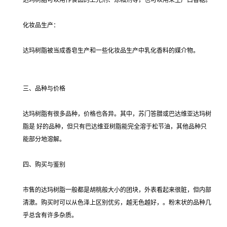
达玛树脂可以用作食品的上光剂、涂釉剂等，也可以用来生产口香糖。
化妆品生产：
达玛树脂被当成香皂生产和一些化妆品生产中乳化香料的媒介物。
三、品种与价格
达玛树脂有很多品种，价格也各异。其中，苏门答腊或巴达维亚达玛树
脂是 好的品种，但只有巴达维亚树脂能完全溶于松节油，其他品种只
能部分地溶解。
四、购买与鉴别
市售的达玛树脂一般都是胡桃般大小的团块，外表看起来很脏，但内部
清澈。购买时可以从色泽上区别优劣，越无色越好，。粉末状的品种几
乎总含有许多杂质。