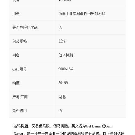
货号
用途
油墨工业塑料改性剂密封材料
是否危险化学品
否
包装规格
纸箱
别名
但马树脂
9000-16-2
CAS编号
50~99
纯度
产地/厂商
湖北
是否进口
否
达玛树脂，又名但马胶、但马树脂，英文名为Gel Damar或Gum
Damar，是一种产于东南亚一带的龙脑香料植物分泌物。以下是对达玛