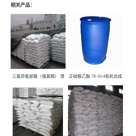
相关产品：
三氯异氰尿酸（强氯精） 漂
正硅酸乙酯 78-10-4有机合成
白剂消毒剂
精密铸造