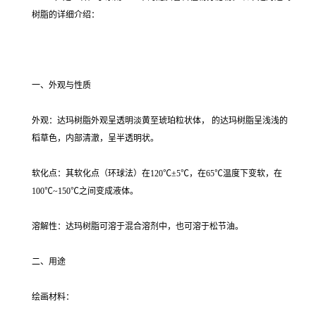
树脂的详细介绍：
一、外观与性质
外观：达玛树脂外观呈透明淡黄至琥珀粒状体， 的达玛树脂呈浅浅的
稻草色，内部清澈，呈半透明状。
软化点：其软化点（环球法）在120℃±5℃，在65℃温度下变软，在
100℃~150℃之间变成液体。
溶解性：达玛树脂可溶于混合溶剂中，也可溶于松节油。
二、用途
绘画材料：