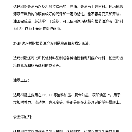
达玛树脂是油画以及坦培拉绘画的上光油，是油画上光材料。达玛树脂
溶液干燥后的薄膜有较好的光泽和一定的韧性，也不容易变黄和开裂。
油画完成后，经过半年干燥期，可以使用达玛树脂和松节油溶液（比例
为1:3）作为上光油来保护画面。
2%的达玛树脂松节油溶液则是粉画和素描定画液。
达玛树脂还可以和其他材料配制成各种油性和乳剂媒介材料，如蛋彩坦
培拉乳液和蜡画颜料的成分等。
油墨工业：
达玛树脂主要用在PP、PE等塑料油墨、复合油墨、表印油墨上，用于
增加附着力、流动性、亮光度等，特别是用在未处理过的塑料薄膜上。
食品添加剂：