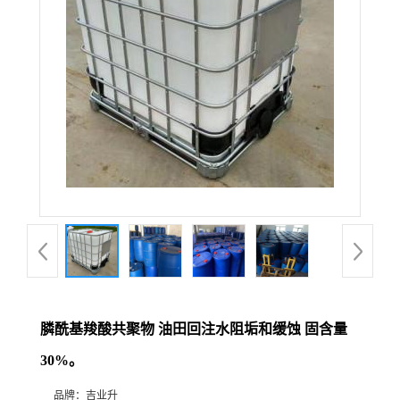
膦酰基羧酸共聚物 油田回注水阻垢和缓蚀 固含量
30%。
品牌：
吉业升