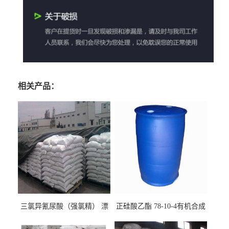
相关产品：
三氯异氰尿酸（强氯精） 漂
正硅酸乙酯 78-10-4有机合成
白剂消毒剂
精密铸造