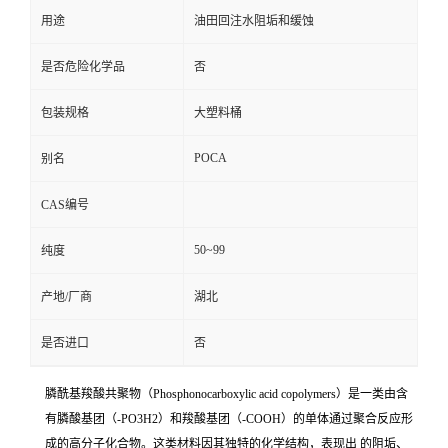
用途
油田回注水阻垢和缓蚀
是否危险化学品
否
包装规格
大塑料桶
POCA
别名
CAS编号
50~99
纯度
产地/厂商
湖北
是否进口
否
膦酰基羧酸共聚物（Phosphonocarboxylic acid copolymers）是一类由含
有膦酸基团（-PO3H2）和羧酸基团（-COOH）的单体通过聚合反应形
成的高分子化合物。这类材料因其独特的化学结构，表现出 的阻垢、