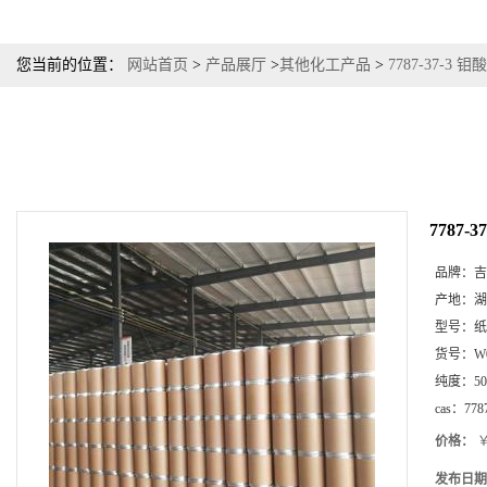
您当前的位置：
网站首页
>
产品展厅
>
其他化工产品
>
7787-37-3
7787
品牌：
吉
产地：
湖
型号：
纸
货号：
W
纯度：
5
cas：
778
价格：
￥
发布日期