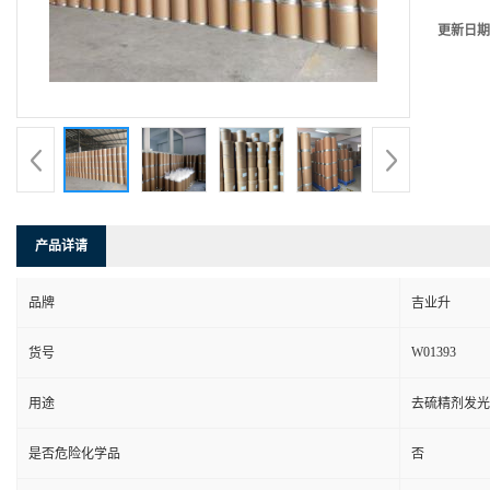
更新日期
产品详请
品牌
吉业升
W01393
货号
用途
去硫精剂发光
是否危险化学品
否