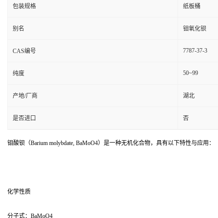
包装规格
纸板桶
别名
钼氧化钡
7787-37-3
CAS编号
50~99
纯度
产地/厂商
湖北
是否进口
否
钼酸钡（Barium molybdate, BaMoO4）是一种无机化合物，具有以下特性与应用：
化学性质
分子式：BaMoO4