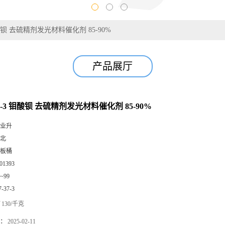
 钼酸钡 去硫精剂发光材料催化剂 85-90%
产品展厅
-37-3 钼酸钡 去硫精剂发光材料催化剂 85-90%
业升
北
板桶
01393
0~99
7-37-3
130/千克
：
2025-02-11