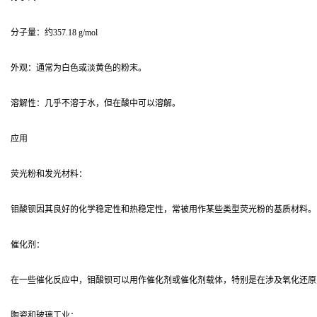
分子量：约357.18 g/mol
外观：通常为白色或淡黄色的粉末。
溶解性：几乎不溶于水，但在酸中可以溶解。
应用
荧光粉和发光材料：
钼酸钡因其良好的化学稳定性和热稳定性，常被用作某些类型荧光粉的基质材料。
催化剂：
在一些催化反应中，钼酸钡可以用作催化剂或催化剂载体，特别是在涉及氧化还原
陶瓷和玻璃工业：