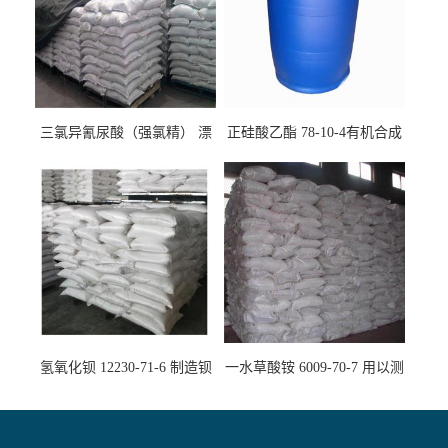
三氯异氰尿酸（强氯精） 漂
正硅酸乙酯 78-10-4有机合成
白剂消毒剂
精密铸造
氢氧化钡 12230-71-6 制造钡
一水草酸铵 6009-70-7 用以测
盐主要原料
定钙、铅及稀土金属离子