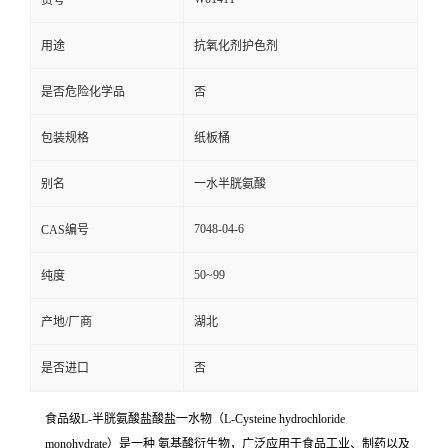
货号
用途
抗氧化剂护色剂
是否危险化学品
否
包装规格
纸板桶
别名
一水半胱氨酸
7048-04-6
CAS编号
50~99
纯度
产地/厂商
湖北
是否进口
否
食品级L-半胱氨酸盐酸盐一水物（L-Cysteine hydrochloride
monohydrate）是一种 氨基酸衍生物，广泛应用于食品工业、制药以及