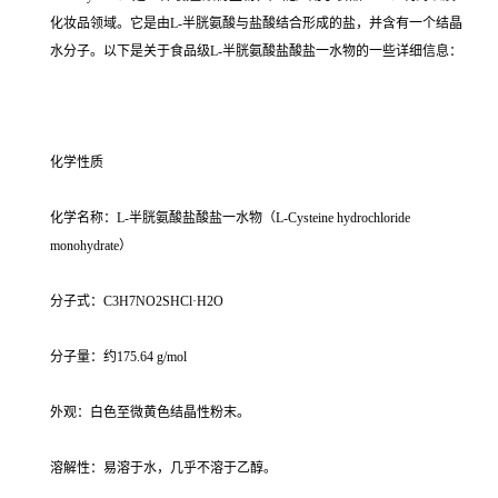
化妆品领域。它是由L-半胱氨酸与盐酸结合形成的盐，并含有一个结晶
水分子。以下是关于食品级L-半胱氨酸盐酸盐一水物的一些详细信息：
化学性质
化学名称：L-半胱氨酸盐酸盐一水物（L-Cysteine hydrochloride
monohydrate）
分子式：C3H7NO2SHCl·H2O
分子量：约175.64 g/mol
外观：白色至微黄色结晶性粉末。
溶解性：易溶于水，几乎不溶于乙醇。