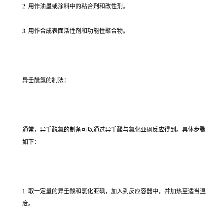
2. 用作油墨或涂料中的粘合剂和改性剂。
3. 用作合成表面活性剂和功能性聚合物。
异壬酰氯的制法：
通常，异壬酰氯的制备可以通过异壬酸与氯化亚砜反应得到。具体步骤
如下：
1. 取一定量的异壬酸和氯化亚砜，加入到反应容器中，并加热至适当温
度。