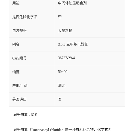
用途
中间体油墨粘合剂
是否危险化学品
否
包装规格
大塑料桶
别名
3,5,5-三甲基己酰氯
36727-29-4
CAS编号
50~99
纯度
产地/厂商
湖北
是否进口
否
异壬酰氯 - 简介
异壬酰氯（Isononanoyl chloride）是一种有机化合物，化学式为