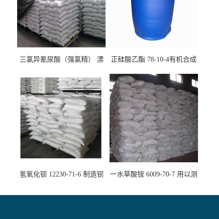
三氯异氰尿酸（强氯精） 漂
正硅酸乙酯 78-10-4有机合成
白剂消毒剂
精密铸造
氢氧化钡 12230-71-6 制造钡
一水草酸铵 6009-70-7 用以测
盐主要原料
定钙、铅及稀土金属离子