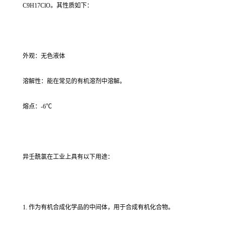
C9H17ClO。其性质如下：
外观：无色液体
溶解性：能在常见的有机溶剂中溶解。
熔点：-6℃
异壬酰氯在工业上具有以下用途：
1. 作为有机合成化学品的中间体，用于合成有机化合物。