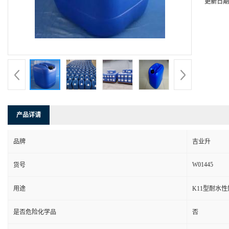
更新日期
产品详请
品牌
吉业升
W01445
货号
用途
K11型耐水
是否危险化学品
否