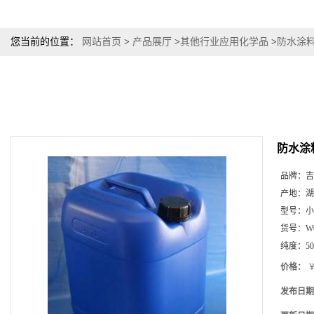
您当前的位置：
网站首页
>
产品展厅
>
其他行业应用化学品
>
防水涂料
防水涂
品牌：
吉
产地：
湖
型号：
小
货号：
W
纯度：
5
价格：
￥
发布日期