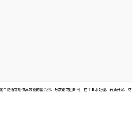
个甲叉膦酸基团。这类化合物通常用作高效能的螯合剂、分散剂或阻垢剂，在工业水处理、石油开采、纺