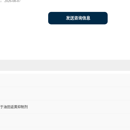
：
2026-08-07
发送咨询信息
于油田返黄抑制剂