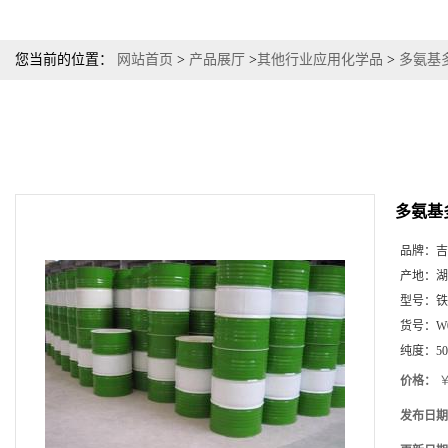
您当前的位置：
网站首页
>
产品展厅
>
其他行业应用化学品
>
多氨基多
多氨基
品牌：
吉
产地：
湖
型号：
铁
货号：
W
纯度：
5
价格：
￥
发布日期