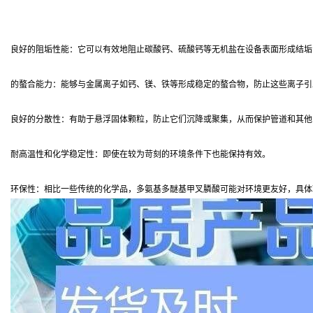
良好的阻垢性能：它可以有效地阻止碳酸钙、硫酸钙等无机盐在设备表面形成结垢
的螯合能力：能够与金属离子如钙、镁、铁等形成稳定的螯合物，防止这些离子引
良好的分散性：有助于悬浮固体颗粒，防止它们沉降或聚集，从而保护管道和其他
耐高温性和化学稳定性：即使在较为苛刻的环境条件下也能保持有效。
环保性：相比一些传统的化学品，多氨基多醚基甲叉膦酸可能对环境更友好，具体