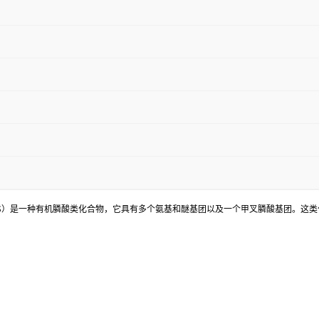
honic acid, 简称PAPMPS）是一种有机膦酸类化合物，它具有多个氨基和醚基团以及一