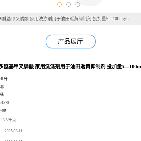
醚基甲叉膦酸 家用洗涤剂用于油田返黄抑制剂 投加量5—100mg/L
产品展厅
多醚基甲叉膦酸 家用洗涤剂用于油田返黄抑制剂 投加量5—100mg
业升
北
桶
01378
0~99
13.6/千克
：
2025-02-11