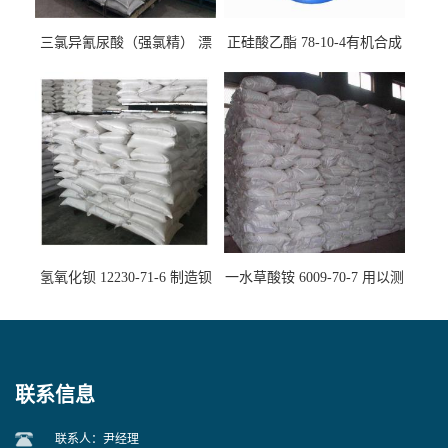
三氯异氰尿酸（强氯精） 漂
正硅酸乙酯 78-10-4有机合成
白剂消毒剂
精密铸造
氢氧化钡 12230-71-6 制造钡
一水草酸铵 6009-70-7 用以测
盐主要原料
定钙、铅及稀土金属离子
联系信息
联系人：尹经理