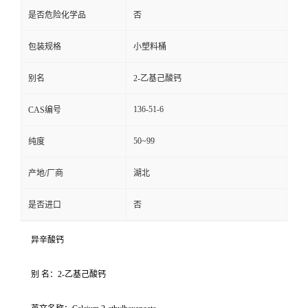
是否危险化学品
否
包装规格
小塑料桶
别名
2-乙基己酸钙
136-51-6
CAS编号
50~99
纯度
产地/厂商
湖北
是否进口
否
异辛酸钙
别 名：2-乙基己酸钙