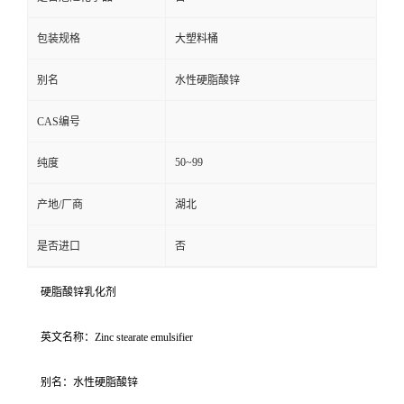
包装规格
大塑料桶
别名
水性硬脂酸锌
CAS编号
50~99
纯度
产地/厂商
湖北
是否进口
否
硬脂酸锌乳化剂
英文名称：Zinc stearate emulsifier
别名：水性硬脂酸锌