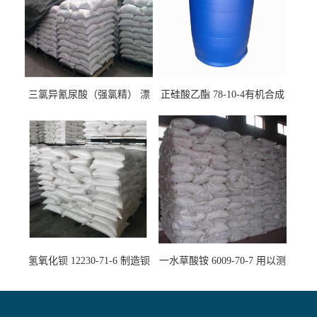
三氯异氰尿酸（强氯精） 漂
正硅酸乙酯 78-10-4有机合成
白剂消毒剂
精密铸造
氢氧化钡 12230-71-6 制造钡
一水草酸铵 6009-70-7 用以测
盐主要原料
定钙、铅及稀土金属离子