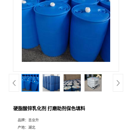
硬脂酸锌乳化剂 打磨助剂保色填料
品牌：
吉业升
产地：
湖北