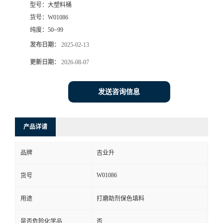
型号：
大塑料桶
货号：
W01086
纯度：
50~99
发布日期：
2025-02-13
更新日期：
2026-08-07
发送咨询信息
产品详请
品牌
吉业升
W01086
货号
用途
打磨助剂保色填料
是否危险化学品
否