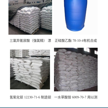
三氯异氰尿酸（强氯精） 漂
正硅酸乙酯 78-10-4有机合成
白剂消毒剂
精密铸造
氢氧化钡 12230-71-6 制造钡
一水草酸铵 6009-70-7 用以测
盐主要原料
定钙、铅及稀土金属离子