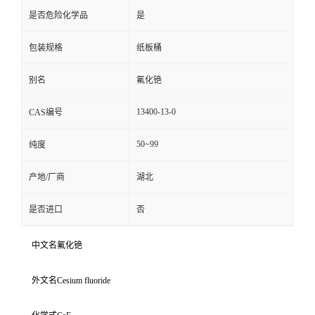
是否危险化学品
是
包装规格
纸板桶
别名
氟化铯
13400-13-0
CAS编号
50~99
纯度
产地/厂商
湖北
是否进口
否
中文名氟化铯
外文名Cesium fluoride