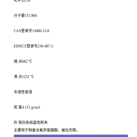
化学式CsF
分子量151.904
CAS登录号13400-13-0
EINECS登录号236-487-3
熔 点682 ℃
沸 点1251 ℃
水溶性易溶
密 度4.115 g/cm3
外 观白色结晶性粉末
主要用于制备含氟异氰酸酯、催化剂等。