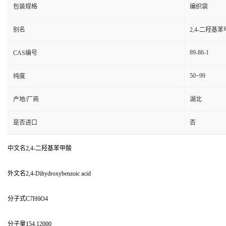
包装规格
编织袋
别名
2,4-二羟基
89-86-1
CAS编号
50~99
纯度
产地/厂商
湖北
是否进口
否
中文名2,4-二羟基苯甲酸
外文名2,4-Dihydroxybenzoic acid
分子式C7H6O4
分子量154.12000