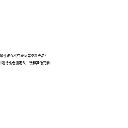
酸性媒介桃红3BM等染料产品?
剂进行比色测定铁、钛和其他元素?