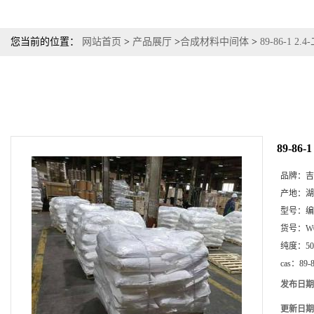
您当前的位置：
网站首页
>
产品展厅
>
合成材料中间体
>
89-86-1 
89-86
品牌：
吉
产地：
湖
型号：
编
货号：
W
纯度：
5
cas：
89-
发布日期
更新日期