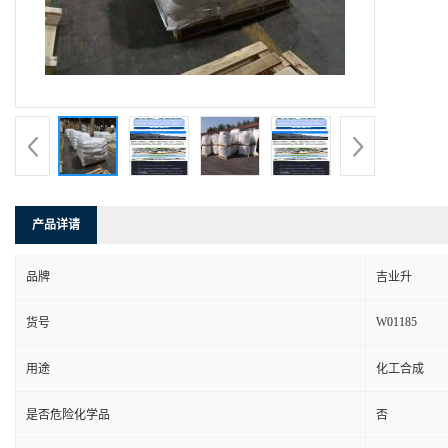
产品详请
品牌
吉业升
W01185
货号
用途
化工合成
是否危险化学品
否