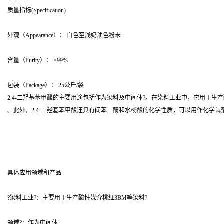
质量指标(Specification)
外观（Appearance）： 白色至浅奶油色粉末
含量（Purity）： ≥99%
包装（Package）： 25公斤/袋
2,4-二羟基苯甲酸的主要用途包括作为染料及中间体?。在染料工业中，它用于生产
。此外，2,4-二羟基苯甲酸还具有间苯二酚和水杨酸的化学性质，可以用作化学试
具体应用领域和产品
?染料工业?：主要用于生产酸性媒介桃红3BM等染料?
领域?：作为中间体