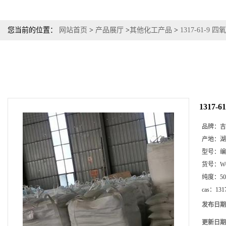
您当前的位置：
网站首页
>
产品展厅
>
其他化工产品
>
1317-61-9
1317
品牌：
吉
产地：
湖
型号：
编
货号：
W
纯度：
5
cas：
131
发布日期
更新日期