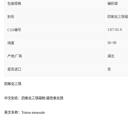
包装规格
编织袋
别名
四氧化三铁磁
1317-61-9
CAS编号
50~99
纯度
产地/厂商
湖北
是否进口
否
四氧化三铁
中文别名：四氧化三铁磁粉;磁性氧化铁
英文名称：Triiron tetraoxide