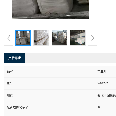
产品详请
品牌
吉业升
W01222
货号
用途
催化剂深黑色
是否危险化学品
否