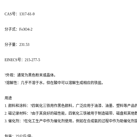
CAS号：1317-61-9
分子式：Fe3O4-2
分子量：231.53
EINECS号：215-277-5
?外观：通常为黑色粉末或晶体。
?溶解性：几乎不溶于水，但在酸中可以溶解生成相应的铁盐。
用途
1. 颜料和涂料：?四氧化三铁用作黑色颜料，广泛应用于油漆、油墨、塑料等产品
2. 磁记录材料：?由于其良好的磁性能，四氧化三铁被用于制造磁带、磁盘和其他
3. 催化剂：?在化工生产中作为催化剂使用，例如在合成氨的过程中作为助催化剂
包装：25公斤/袋。