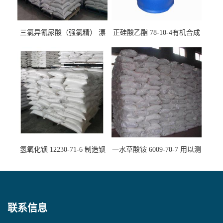
三氯异氰尿酸（强氯精） 漂
正硅酸乙酯 78-10-4有机合成
白剂消毒剂
精密铸造
氢氧化钡 12230-71-6 制造钡
一水草酸铵 6009-70-7 用以测
盐主要原料
定钙、铅及稀土金属离子
联系信息