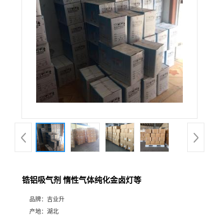
锆铝吸气剂 惰性气体纯化金卤灯等
品牌：
吉业升
产地：
湖北