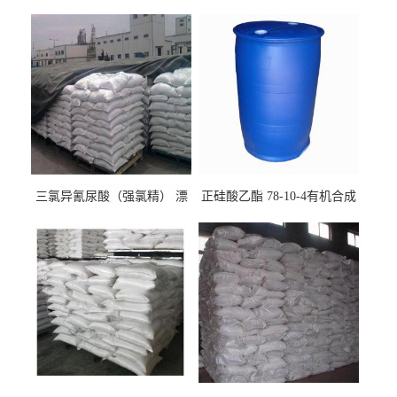
三氯异氰尿酸（强氯精） 漂
正硅酸乙酯 78-10-4有机合成
白剂消毒剂
精密铸造