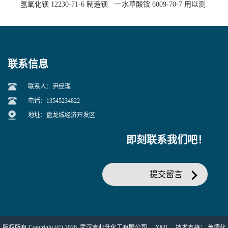
氢氧化钡 12230-71-6 制造钡
一水草酸铵 6009-70-7 用以测
盐主要原料
定钙、铅及稀土金属离子
联系信息
联系人：尹经理
电话：13545234822
地址：盘龙城经济开发区
即刻联系我们吧！
提交留言
版权所有 Copyright (©) 2026
武汉吉业升化工有限公司
XML
技术支持：
盖德化