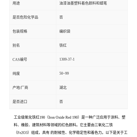
用途
油漆油墨塑料着色颜料和蜡笔
是否危险化学品
否
包装规格
编织袋
别名
铁红
1309-37-1
CAS编号
50~99
纯度
产地/厂商
湖北
是否进口
否
工业级氧化铁红190（Iron Oxide Red 190）是一种广泛应用于涂料、塑
料、橡胶、建筑材料等领域的红色颜料。它主要由三氧化二铁
（Fe2O3）组成，具有 的耐候性、化学稳定性和着色力。以下是关于工