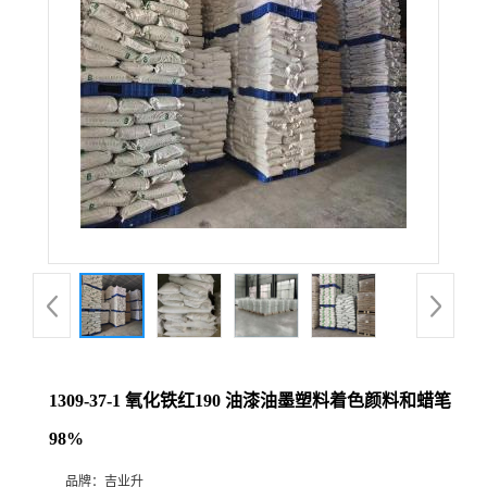
1309-37-1 氧化铁红190 油漆油墨塑料着色颜料和蜡笔
98%
品牌：
吉业升