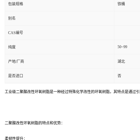
包装规格
铁桶
别名
CAS编号
50~99
纯度
产地/厂商
湖北
是否进口
否
工业级二聚酸改性环氧树脂是一种经过特殊化学改性的环氧树脂，其特点是通过引
二聚酸改性环氧树脂的特点和优势：
柔韧性提升：