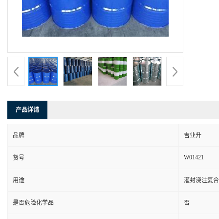
产品详请
品牌
吉业升
W01421
货号
用途
灌封浇注复合
是否危险化学品
否