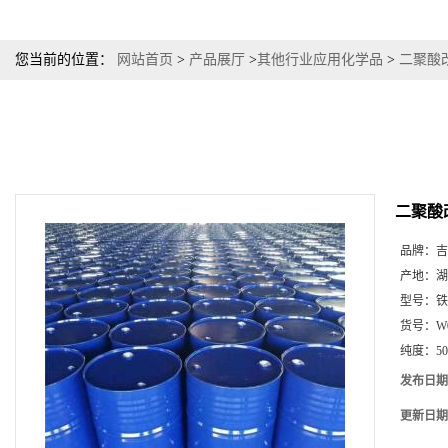
您当前的位置：
网站首页
>
产品展厅
>
其他行业应用化学品
>
二聚酸
二聚酸
品牌：
吉
产地：
湖
型号：
铁
货号：
W
纯度：
5
发布日期
更新日期