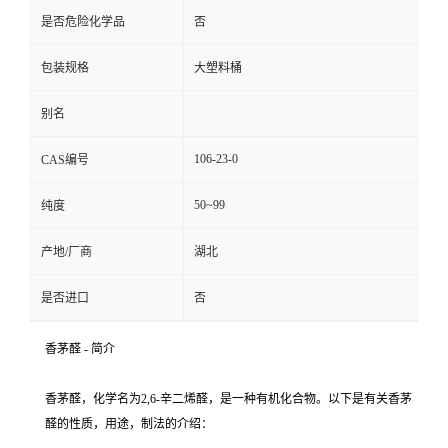
是否危险化学品
否
包装规格
大塑料桶
别名
106-23-0
CAS编号
50~99
纯度
产地/厂商
湖北
是否进口
否
香茅醛 - 简介
香茅醛，化学名为2,6-辛二烯醛，是一种有机化合物。以下是有关香茅
醛的性质，用途，制法的介绍：