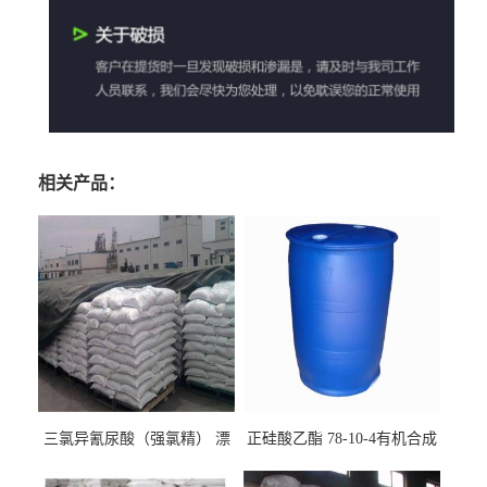
相关产品：
三氯异氰尿酸（强氯精） 漂
正硅酸乙酯 78-10-4有机合成
白剂消毒剂
精密铸造