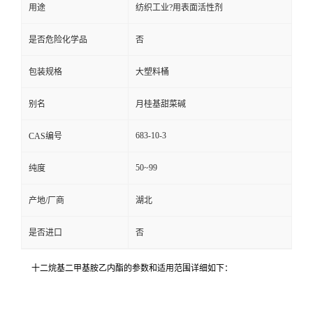
用途
纺织工业?用表面活性剂
是否危险化学品
否
包装规格
大塑料桶
别名
月桂基甜菜碱
683-10-3
CAS编号
50~99
纯度
产地/厂商
湖北
是否进口
否
十二烷基二甲基胺乙内酯的参数和适用范围详细如下：