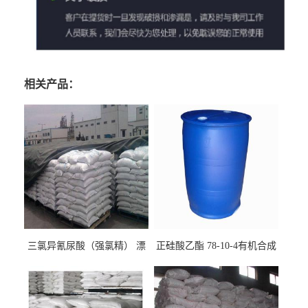
相关产品：
三氯异氰尿酸（强氯精） 漂
正硅酸乙酯 78-10-4有机合成
白剂消毒剂
精密铸造