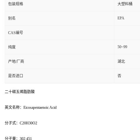
包装规格
大塑料桶
EPA
别名
CAS编号
50~99
纯度
产地/厂商
湖北
是否进口
否
二十碳五烯脂肪酸
英文名称：Eicosapentaenoic Acid
分子式：C20H30O2
分子量：302.451