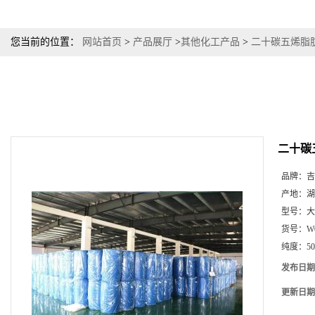
您当前的位置：
网站首页
>
产品展厅
>
其他化工产品
>
二十碳五烯脂肪
二十碳
品牌：
吉
产地：
湖
型号：
大
货号：
W
纯度：
5
发布日期
更新日期