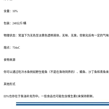
含量：10%
包装：240公斤/桶
物理状态：常温下为无色至淡黄色透明液体，无味、无臭，但氧化后有一定的气味
熔点：?54oC
食物来源
你可以通过吃冷水鱼例如野生鲑鱼（不是在渔场饲养的）、鲭鱼、沙丁鱼和青鱼来获
其他形式
EPA也存在于鱼油补充剂中。一些食品也可能包含维生素E来保持新鲜。