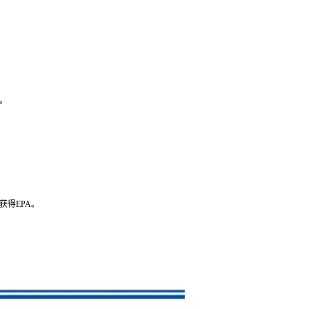
。
得EPA。