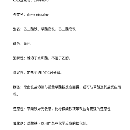
CAS登录号：2944-66-3
外文名：diiron trioxalate
别名：乙二酸铁、草酸高铁、乙二酸高铁
颜色：黄色
溶解性：难溶于水和酸，不溶于乙醇。
稳定性：加热至约100℃时分解。
制备：常由铁盐溶液与适量草酸铵反应而得，或可与草酸及其盐反应而
得。
还原性：草酸铁对光敏感，比柠檬酸铁铵等铁盐有更强的还原性
催化剂：草酸铁可以用作某些化学反应的催化剂。