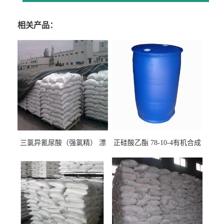
相关产品：
三氯异氰尿酸（强氯精） 漂
正硅酸乙酯 78-10-4有机合成
白剂消毒剂
精密铸造