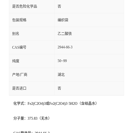
是否危险化学品
否
包装规格
编织袋
别名
乙二酸铁
2944-66-3
CAS编号
50~99
纯度
产地/厂商
湖北
是否进口
否
化学式：Fe2(C2O4)3或Fe2(C2O4)3·5H2O（含结晶水）
分子量：375.83（无水）