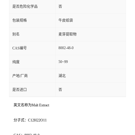
是否危险化学品
否
包装规格
牛皮纸袋
别名
麦芽提取物
8002-48-0
CAS编号
50~99
纯度
产地/厂商
湖北
是否进口
否
英文名称为Malt Extract
分子式：C12H22O11