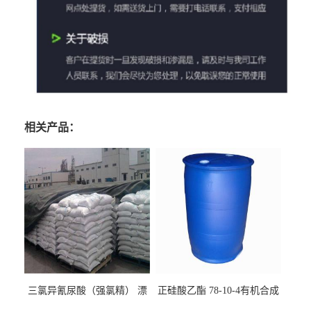
相关产品：
三氯异氰尿酸（强氯精） 漂
正硅酸乙酯 78-10-4有机合成
白剂消毒剂
精密铸造