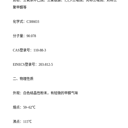
别名：三氧杂环己烷、三聚蚁醛、1,3,5-三噁烷、对称三噁烷、对称三
聚甲醛等
化学式：C3H6O3
分子量：90.078
CAS登录号：110-88-3
EINECS登录号：203-812-5
二、物理性质
外观：白色结晶性粉末，有轻微的甲醛气味
熔点：59~62℃
沸点：115℃