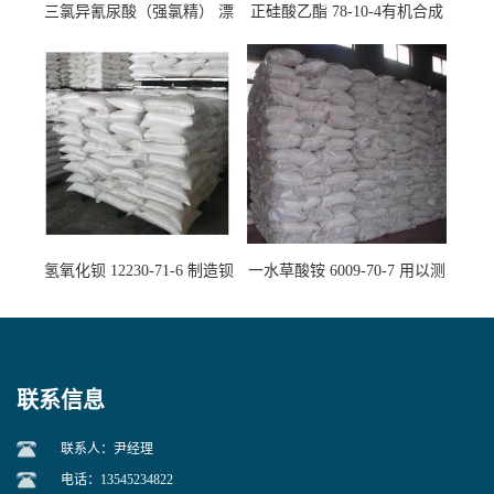
三氯异氰尿酸（强氯精） 漂
正硅酸乙酯 78-10-4有机合成
白剂消毒剂
精密铸造
氢氧化钡 12230-71-6 制造钡
一水草酸铵 6009-70-7 用以测
盐主要原料
定钙、铅及稀土金属离子
联系信息
联系人：尹经理
电话：13545234822