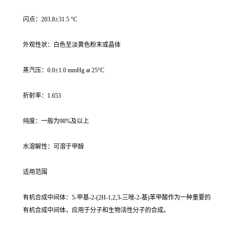
闪点：203.8±31.5 °C
外观性状：白色至淡黄色粉末或晶体
蒸汽压：0.0±1.0 mmHg at 25°C
折射率：1.653
纯度：一般为98%及以上
水溶解性：可溶于甲醇
适用范围
有机合成中间体：5-甲基-2-(2H-1,2,3-三唑-2-基)苯甲酸作为一种重要的
有机合成中间体，应用于分子和生物活性分子的合成。