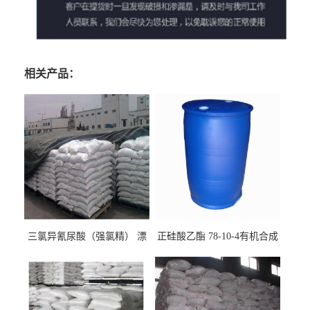
相关产品：
三氯异氰尿酸（强氯精） 漂
正硅酸乙酯 78-10-4有机合成
白剂消毒剂
精密铸造