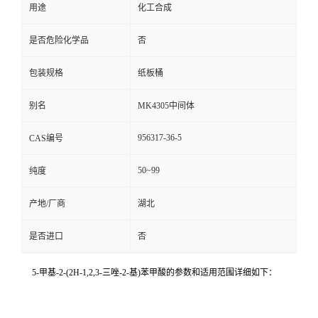
用途
化工合成
是否危险化学品
否
包装规格
纸板桶
别名
MK4305中间体
956317-36-5
CAS编号
50~99
纯度
产地/厂商
湖北
是否进口
否
5-甲基-2-(2H-1,2,3-三唑-2-基)苯甲酸的参数和适用范围详细如下：