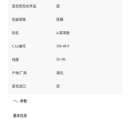
是否危险化学品
是
包装规格
铁桶
别名
4-氯苯酚
106-48-9
CAS编号
50~99
纯度
产地/厂商
湖北
是否进口
否
一、参数
基本信息