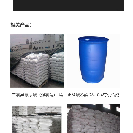
相关产品：
三氯异氰尿酸（强氯精） 漂
正硅酸乙酯 78-10-4有机合成
白剂消毒剂
精密铸造