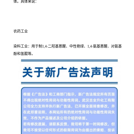
体。具体来说：
农药工业
染料工业：用于制1,4-二羟基蒽醒、中性艳绿、1,4-氨基蒽醒、对氨基
酚和氢醌等。