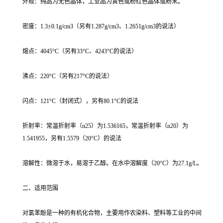
外观：纯品为无色晶体，工业品为黄色或粉红色晶体或粉末。
密度：1.3±0.1g/cm3（另有1.287g/cm3、1.2651g/cm3的说法）
熔点：4045°C（另有33°C、4243°C的说法）
沸点：220°C（另有217°C的说法）
闪点：121°C（封闭式），另有80.1°C的说法
折射率：常温折射率（n25）为1.536165，常温折射率（n20）为
1.541955，另有1.5579（20°C）的说法
溶解性：微溶于水，易溶于乙醇。在水中溶解度（20°C）为27.1g/L。
二、适用范围
对氯苯酚是一种的有机化合物，主要用作农染料、塑料等工业的中间