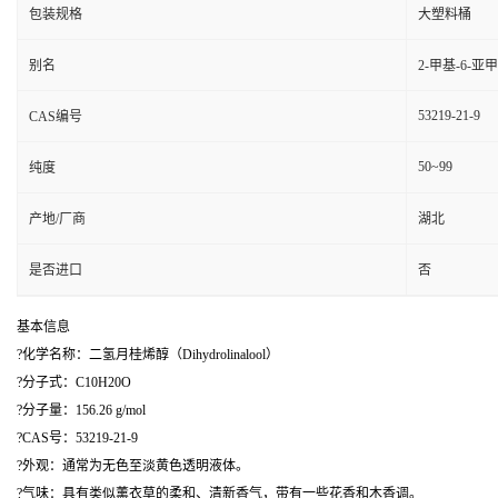
包装规格
大塑料桶
别名
2-甲基-6-亚
53219-21-9
CAS编号
50~99
纯度
产地/厂商
湖北
是否进口
否
基本信息
?化学名称：二氢月桂烯醇（Dihydrolinalool）
?分子式：C10H20O
?分子量：156.26 g/mol
?CAS号：53219-21-9
?外观：通常为无色至淡黄色透明液体。
?气味：具有类似薰衣草的柔和、清新香气，带有一些花香和木香调。