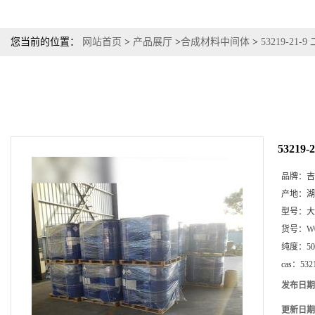
您当前的位置：
网站首页
>
产品展厅
>
合成材料中间体
>
53219-2
5321
品牌：
吉
产地：
湖
型号：
大
货号：
W
纯度：
5
cas：
532
发布日期
更新日期