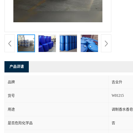
产品详请
品牌
吉业升
W01215
货号
用途
调制香水香皂
是否危险化学品
否