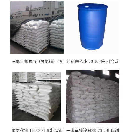
三氯异氰尿酸（强氯精） 漂
正硅酸乙酯 78-10-4有机合成
白剂消毒剂
精密铸造
氢氧化钡 12230-71-6 制造钡
一水草酸铵 6009-70-7 用以测