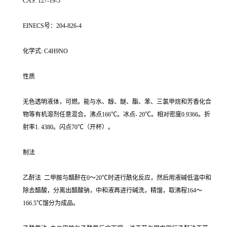
CAS: 127-19-5
EINECS号：204-826-4
化学式: C4H9NO
性质
无色透明液体，可燃。能与水、醇、醚、酯、苯、三氯甲烷和芳香化合
物等有机溶剂任意混合。沸点166℃。冰点- 20℃。相对密度0.9366。折
射率1. 4380。闪点70℃（开杯）。
制法
乙酐法 二甲胺与醋酐在0～20℃时进行酰化反应，然后用液碱低温中和
除去醋酸，分离出醋酸钠，中和液再进行碱洗，精馏，取沸程164～
166.5℃馏分为成品。