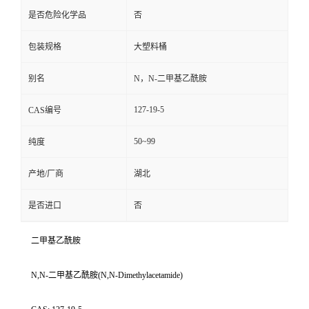
是否危险化学品
否
包装规格
大塑料桶
别名
N，N-二甲基乙酰胺
127-19-5
CAS编号
50~99
纯度
产地/厂商
湖北
是否进口
否
二甲基乙酰胺
N,N-二甲基乙酰胺(N,N-Dimethylacetamide)